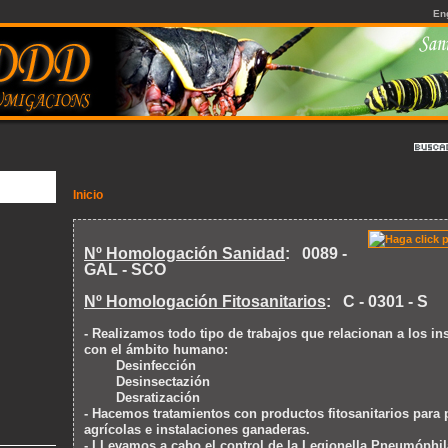
En
Inicio
Nº Homologación Sanidad
: 0089 -
GAL - SCO
Nº Homologación Fitosanitarios
: C - 0301 - S
- Realizamos todo tipo de trabajos que relacionan a los in
con el ámbito humano:
Desinfección
Desinsectazión
Desratización
- Hacemos tratamientos con productos fitosanitarios para 
agrícolas e instalaciones ganaderas.
- LLevamos a cabo el control de la Legionella Pneumóphil