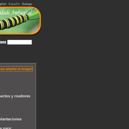
glish
Español
Galego
sectos y roedores
plantaciones
a para: